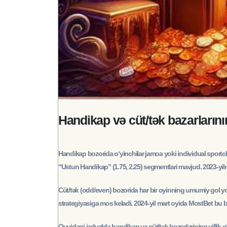
Handikap və cüt/tək bazarlarının
Handikap bozorida o‘yinchilar jamoa yoki individual sport
“Ustun Handikap”
(1.75, 2.25) segmentlari mavjud. 2023‑yi
Cüt/tək (odd/even) bozorida har bir oyinning umumiy gol yok
strategiyasiga mos keladi. 2024‑yil mart oyida MostBet bu
Quyidagi jadvalda handikap va cüt/tək bozorlarining yillik o‘