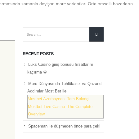
atformasında zamanla dəyişən mərc variantları Orta əmsallı bazarların
RECENT POSTS
Lüks Casino giriş bonusu fırsatlarını
kaçırma 💎
Mərc Dünyasında Təhlükəsiz və Qazanclı
Addımlar Most Bet ilə
Mostbet Azərbaycan: Tam Bələdçi
Mostbet Live Casino: The Complete
Overview
Spaceman ile düşmeden önce para çek!