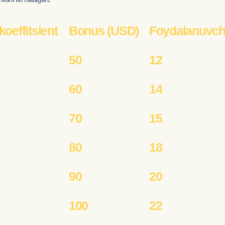
koeffitsient
Bonus (USD)
Foydalanuvch
50
12
60
14
70
15
80
18
90
20
100
22