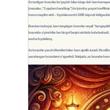
Az tanilgan bozorlar ko‘payish bilan birga risk ham kamaya
(masalan, “2‑qadam handikap”) ko‘pincha yuqori koeffitsi
bonus
taqdim etdi – foydalanuvchi 100$ depozit kiritganid
Bundan tashqari, kam tarqalgan bozorlar orqali
“kengaytiril
bozorida o‘yinchilar har bir gol farqini alohida baholashadi
ancha foydaliroq.
Az bozorlar yaxshi
likviditet
bilan ham ajralib turadi. MostBe
asoslangan bozorlarni o‘zgartirdi. Natijada, az bozorlar ham