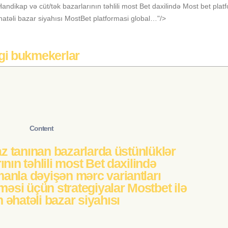
Handikap və cüt/tək bazarlarının təhlili most Bet daxilində Most bet pl
hatəli bazar siyahısı MostBet platformasi global…"/>
gi bukmekerlar
Content
 az tanınan bazarlarda üstünlüklər
nın təhlili most Bet daxilində
anla dəyişən mərc variantları
lməsi üçün strategiyalar Mostbet ilə
əhatəli bazar siyahısı