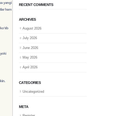
sa yangi
RECENT COMMENTS
tlar ham
ARCHIVES
ko‘rib
August 2026
July 2026
June 2026
 yoki
May 2026
April 2026
kin.
CATEGORIES
Uncategorized
META
Register