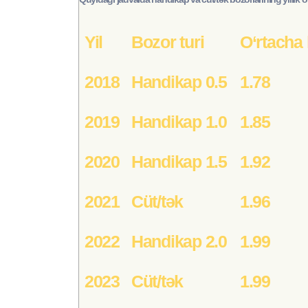
Yil
Bozor turi
O‘rtacha 
2018
Handikap 0.5
1.78
2019
Handikap 1.0
1.85
2020
Handikap 1.5
1.92
2021
Cüt/tək
1.96
2022
Handikap 2.0
1.99
2023
Cüt/tək
1.99