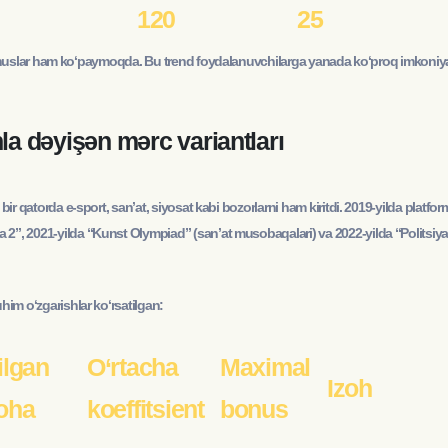
120
25
b, bonuslar ham ko‘paymoqda. Bu trend foydalanuvchilarga yanada ko‘proq imkoniy
a dəyişən mərc variantları
n bir qatorda
e‑sport, san’at, siyosat
kabi bozorlarni ham kiritdi. 2019‑yilda platfor
a 2”
, 2021‑yilda
“Kunst Olympiad”
(san’at musobaqalari) va 2022‑yilda
“Politsiy
im o‘zgarishlar ko‘rsatilgan:
ilgan
O‘rtacha
Maximal
Izoh
soha
koeffitsient
bonus