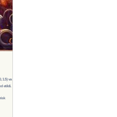
0, 1.5) va
d etildi.
risk