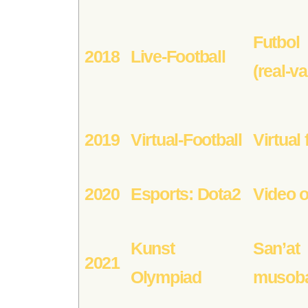
Futbol
2018
Live‑Football
(real‑va
2019
Virtual‑Football
Virtual 
2020
Esports: Dota2
Video o
Kunst
San’at
2021
Olympiad
musoba