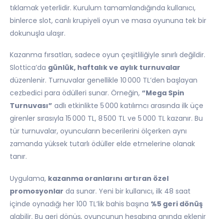
tıklamak yeterlidir. Kurulum tamamlandığında kullanıcı,
binlerce slot, canlı krupiyeli oyun ve masa oyununa tek bir
dokunuşla ulaşır.
Kazanma fırsatları, sadece oyun çeşitliliğiyle sınırlı değildir.
Slottica’da
günlük, haftalık ve aylık turnuvalar
düzenlenir. Turnuvalar genellikle 10 000 TL’den başlayan
cezbedici para ödülleri sunar. Örneğin,
“Mega Spin
Turnuvası”
adlı etkinlikte 5 000 katılımcı arasında ilk üçe
girenler sırasıyla 15 000 TL, 8 500 TL ve 5 000 TL kazanır. Bu
tür turnuvalar, oyuncuların becerilerini ölçerken aynı
zamanda yüksek tutarlı ödüller elde etmelerine olanak
tanır.
Uygulama,
kazanma oranlarını artıran özel
promosyonlar
da sunar. Yeni bir kullanıcı, ilk 48 saat
içinde oynadığı her 100 TL’lik bahis başına
%5 geri dönüş
alabilir. Bu geri dönüş, oyuncunun hesabına anında eklenir