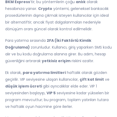
BKM Express
’tir; bu yöntemlerin çoğu
anlık
olarak
hesabınıza yansır.
Crypto
yöntemi, geleneksel bankacılık
prosedürlerinin dışına çıkmak isteyen kullanıcılar için ideal
bir alternatiftir; ancak fiyat dalgalanmaları nedeniyle
dönüşüm oranı güncel olarak kontrol edilmelidir.
Para yatırma sırasında
2FA (İki Faktörlü Kimlik
Doğrulama)
zorunludur. Kullanıcı, giriş yaparken SMS kodu
alır ve bu kodu doğrulama alanına girer. Bu adım, hesap
güvenliğini artırarak
yetkisiz erişim
riskini azaltır.
Ek olarak,
para yatırma limitleri
haftalık olarak gözden
geçirilir. VIP seviyesine ulaşan kullanıcılar,
çift kat limit
ve
düşük işlem ücreti
gibi ayrıcalıklar elde eder. VIP 1
seviyesinden başlayıp,
VIP 5
seviyesine kadar yükselen bir
program mevcuttur; bu program, toplam yatırılan tutara
ve haftalık oyun hacmine göre ilerler.