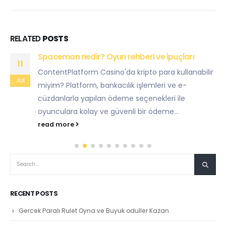
RELATED
POSTS
Spaceman nedir? Oyun rehberi ve ipuçları
11
ContentPlatform Casino'da kripto para kullanabilir
Jul
miyim? Platform, bankacılık işlemleri ve e-
cüzdanlarla yapılan ödeme seçenekleri ile
oyunculara kolay ve güvenli bir ödeme...
read more
RECENT POSTS
Gercek Paralı Rulet Oyna ve Buyuk oduller Kazan