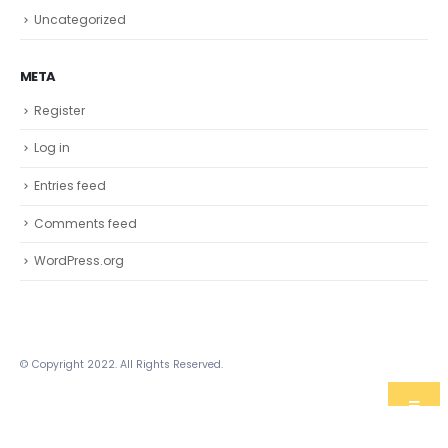
Uncategorized
META
Register
Log in
Entries feed
Comments feed
WordPress.org
© Copyright 2022. All Rights Reserved.