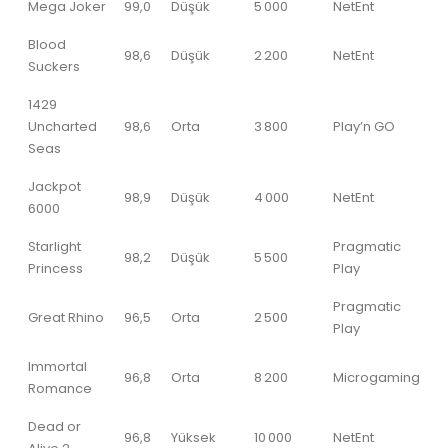
Mega Joker
99,0
Düşük
5 000
NetEnt
Blood
98,6
Düşük
2 200
NetEnt
Suckers
1429
Uncharted
98,6
Orta
3 800
Play’n GO
Seas
Jackpot
98,9
Düşük
4 000
NetEnt
6000
Starlight
Pragmatic
98,2
Düşük
5 500
Princess
Play
Pragmatic
Great Rhino
96,5
Orta
2 500
Play
Immortal
96,8
Orta
8 200
Microgaming
Romance
Dead or
96,8
Yüksek
10 000
NetEnt