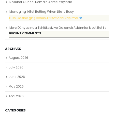
Rokubet Güncel Domain Adresi Yayında
Managing 1xBet Betting When Life Is Busy
Lüks Casino giriş bonusu fırsatlarını kaçırma
Mərc Dünyasında Təhlükəsiz və Qazanclı Addımlar Most Bet ilə
RECENT COMMENTS
ARCHIVES
August 2026
July 2026
June 2026
May 2026
April 2026
CATEGORIES