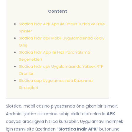
Content
Slottica Indir APK App ile Bonus Turları ve Free
Spinler
Slottica Indir apk Mobil Uygulamasında Kolay
Giriş
Slottica Indir App ile Hızlı Para Yatırma
Seçenekleri
Slottica Indir apk Uygulamasında Yüksek RTP
Oranları
Slottica app Uygulamasında Kazanma
Stratejileri
Slottica, mobil casino piyasasında öne çıkan bir isimdir.
Android işletim sistemine sahip akıllı telefonlarda
APK
dosyası aracılığıyla hızlıca kurulabilir. Uygulamayı indirmek
için resmi site üzerinden “
Slottica Indir APK
” butonuna