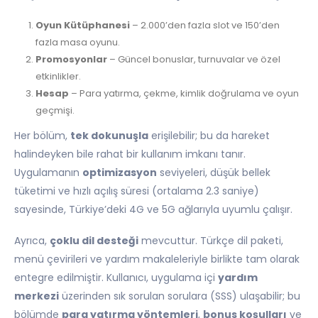
Oyun Kütüphanesi
– 2.000’den fazla slot ve 150’den
fazla masa oyunu.
Promosyonlar
– Güncel bonuslar, turnuvalar ve özel
etkinlikler.
Hesap
– Para yatırma, çekme, kimlik doğrulama ve oyun
geçmişi.
Her bölüm,
tek dokunuşla
erişilebilir; bu da hareket
halindeyken bile rahat bir kullanım imkanı tanır.
Uygulamanın
optimizasyon
seviyeleri, düşük bellek
tüketimi ve hızlı açılış süresi (ortalama 2.3 saniye)
sayesinde, Türkiye’deki 4G ve 5G ağlarıyla uyumlu çalışır.
Ayrıca,
çoklu dil desteği
mevcuttur. Türkçe dil paketi,
menü çevirileri ve yardım makaleleriyle birlikte tam olarak
entegre edilmiştir. Kullanıcı, uygulama içi
yardım
merkezi
üzerinden sık sorulan sorulara (SSS) ulaşabilir; bu
bölümde
para yatırma yöntemleri
,
bonus koşulları
ve