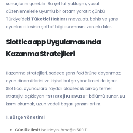
sonuçlarını görebilir. Bu şeffaf yaklaşım, yasal
düzenlemelerle uyumlu bir ortam yaratır; çünkü
Türkiye’deki
Tüketici Hakları
mevzuatı, bahis ve şans
oyunları sitesinin şeffaf bilgi sunmasını zorunlu kılar.
Slottica app Uygulamasında
Kazanma Stratejileri
Kazanma stratejileri, sadece şans faktörüne dayanmaz;
oyun dinamiklerini ve kişisel bütçe yönetimini de içerir.
Slottica, oyunculara faydalı olabilecek birkaç temel
stratejiyi açıklayan
“Strateji Kılavuzu”
bölümü sunar. Bu
kısmı okumak, uzun vadeli başarı şansını artırır.
1. Bütçe Yönetimi
Günlük limit
belirleyin; örneğin 500 TL.