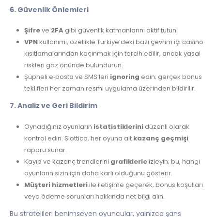
6. Güvenlik Önlemleri
Şifre
ve
2FA
gibi güvenlik katmanlarını aktif tutun.
VPN
kullanımı, özellikle Türkiye’deki bazı çevrim içi casino
kısıtlamalarından kaçınmak için tercih edilir, ancak yasal
riskleri göz önünde bulundurun.
Şüpheli e‑posta ve SMS’leri
ignoring
edin; gerçek bonus
teklifleri her zaman resmi uygulama üzerinden bildirilir.
7. Analiz ve Geri Bildirim
Oynadığınız oyunların
istatistiklerini
düzenli olarak
kontrol edin. Slottica, her oyuna ait
kazanç geçmişi
raporu sunar.
Kayıp ve kazanç trendlerini
grafiklerle
izleyin; bu, hangi
oyunların sizin için daha karlı olduğunu gösterir.
Müşteri hizmetleri
ile iletişime geçerek, bonus koşulları
veya ödeme sorunları hakkında net bilgi alın.
Bu stratejileri benimseyen oyuncular, yalnızca şans