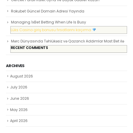
RECENT POSTS
Gercek Paralı Rulet Oyna ve Buyuk oduller Kazan
Rokubet Güncel Domain Adresi Yayında
Managing 1xBet Betting When Life Is Busy
Lüks Casino giriş bonusu fırsatlarını kaçırma
Mərc Dünyasında Təhlükəsiz və Qazanclı Addımlar Most Bet ilə
RECENT COMMENTS
ARCHIVES
August 2026
July 2026
June 2026
May 2026