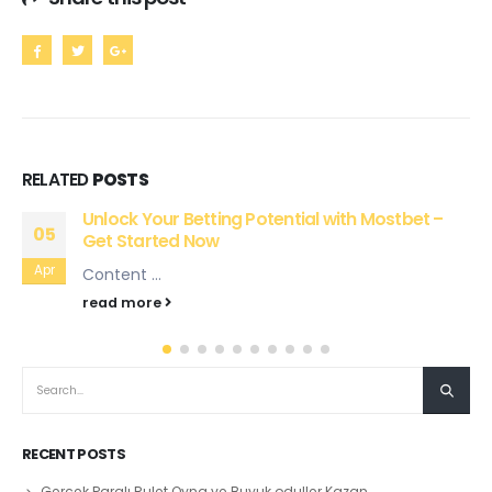
RELATED
POSTS
–
Casino heyecanını evinize taşıyan Gates of
08
Olympus ile
Apr
Content Gates of Olympus Slotunda Oynanış
Özellikleri Free Spin ve Bonus Turları ile Gates of
Olympus Kazanç Fırsatları Sunan Gates of
olympus Bonus...
read more