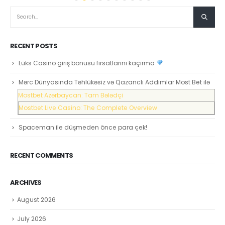
RECENT POSTS
Lüks Casino giriş bonusu fırsatlarını kaçırma
Mərc Dünyasında Təhlükəsiz və Qazanclı Addımlar Most Bet ilə
Mostbet Azərbaycan: Tam Bələdçi
Mostbet Live Casino: The Complete Overview
Spaceman ile düşmeden önce para çek!
RECENT COMMENTS
ARCHIVES
August 2026
July 2026