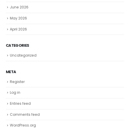
June 2026
May 2026
April 2026
CATEGORIES
Uncategorized
META
Register
Log in
Entries feed
Comments feed
WordPress.org