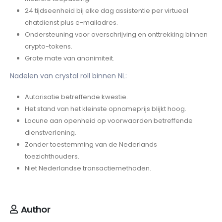
24 tijdseenheid bij elke dag assistentie per virtueel
chatdienst plus e-mailadres.
Ondersteuning voor overschrijving en onttrekking binnen
crypto-tokens.
Grote mate van anonimiteit.
Nadelen van crystal roll binnen NL:
Autorisatie betreffende kwestie.
Het stand van het kleinste opnameprijs blijkt hoog.
Lacune aan openheid op voorwaarden betreffende
dienstverlening.
Zonder toestemming van de Nederlands
toezichthouders.
Niet Nederlandse transactiemethoden.
Author