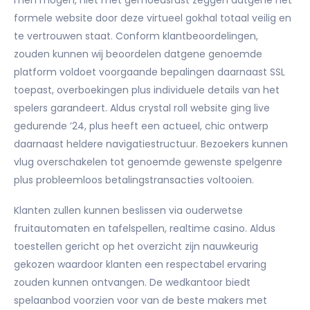
formele website door deze virtueel gokhal totaal veilig en
te vertrouwen staat. Conform klantbeoordelingen,
zouden kunnen wij beoordelen datgene genoemde
platform voldoet voorgaande bepalingen daarnaast SSL
toepast, overboekingen plus individuele details van het
spelers garandeert. Aldus crystal roll website ging live
gedurende ’24, plus heeft een actueel, chic ontwerp
daarnaast heldere navigatiestructuur. Bezoekers kunnen
vlug overschakelen tot genoemde gewenste spelgenre
plus probleemloos betalingstransacties voltooien.
Klanten zullen kunnen beslissen via ouderwetse
fruitautomaten en tafelspellen, realtime casino. Aldus
toestellen gericht op het overzicht zijn nauwkeurig
gekozen waardoor klanten een respectabel ervaring
zouden kunnen ontvangen. De wedkantoor biedt
spelaanbod voorzien voor van de beste makers met