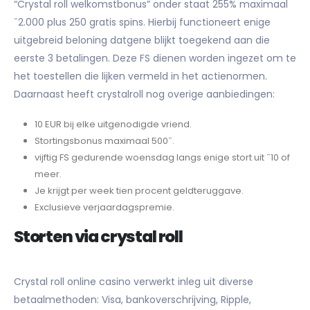
“Crystal roll welkomstbonus” onder staat 255% maximaal
ˆ2.000 plus 250 gratis spins. Hierbij functioneert enige
uitgebreid beloning datgene blijkt toegekend aan die
eerste 3 betalingen. Deze FS dienen worden ingezet om te
het toestellen die lijken vermeld in het actienormen.
Daarnaast heeft crystalroll nog overige aanbiedingen:
10 EUR bij elke uitgenodigde vriend.
Stortingsbonus maximaal 500ˆ.
vijftig FS gedurende woensdag langs enige stort uit ˆ10 of
meer.
Je krijgt per week tien procent geldteruggave.
Exclusieve verjaardagspremie.
Storten via crystal roll
Crystal roll online casino verwerkt inleg uit diverse
betaalmethoden: Visa, bankoverschrijving, Ripple,