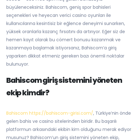
büyüleneceksiniz. Bahiscom, geniş spor bahisleri
seçenekleri ve heyecan verici casino oyunları ile
kullanıcılarına kesintisiz bir eğlence deneyimi sunarken,
yüksek oranlarla kazanç fırsatını da artırıyor. Eğer siz de
hemen kayıt olarak bu cömert bonusu kazanmak ve
kazanmaya başlamak istiyorsanız, Bahiscom’a giriş
yaparken dikkat etmeniz gereken bazı önemli noktalar
bulunuyor.
Bahiscom giriş sistemini yöneten
ekip kimdir?
Bahiscom https://bahiscom-girisi.com/
, Türkiye’nin önde
gelen bahis ve casino sitelerinden biridir. Bu başarılı
platformun arkasındaki ekibin kim olduğunu merak ediyor
musunuz? Bahiscom’un giriş sistemini yöneten ekip,