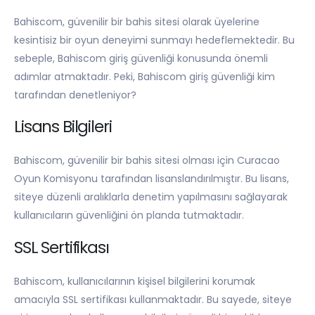
Bahiscom, güvenilir bir bahis sitesi olarak üyelerine
kesintisiz bir oyun deneyimi sunmayı hedeflemektedir. Bu
sebeple, Bahiscom giriş güvenliği konusunda önemli
adımlar atmaktadır. Peki, Bahiscom giriş güvenliği kim
tarafından denetleniyor?
Lisans Bilgileri
Bahiscom, güvenilir bir bahis sitesi olması için Curacao
Oyun Komisyonu tarafından lisanslandırılmıştır. Bu lisans,
siteye düzenli aralıklarla denetim yapılmasını sağlayarak
kullanıcıların güvenliğini ön planda tutmaktadır.
SSL Sertifikası
Bahiscom, kullanıcılarının kişisel bilgilerini korumak
amacıyla SSL sertifikası kullanmaktadır. Bu sayede, siteye