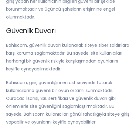
giriş yapan her kullanıcının bilgileri güvenli bir şekilde
korunmaktadır ve üçüncü şahısların erişimine engel
olunmaktadır.
Güvenlik Duvarı
Bahiscom, güvenlik duvarı kullanarak siteye siber saldırılara
karşı koruma sağlamaktadır. Bu sayede, site kullanıcıları
herhangi bir güvenlik riskiyle karşılaşmadan oyunlarını
keyifle oynayabilmektedir.
Bahiscom, giriş güvenliğini en üst seviyede tutarak
kullanıcılarına güvenli bir oyun ortamı sunmaktadır.
Curacao lisansı, SSL sertifikası ve güvenlik duvarı gibi
önlemlerle site güvenliğini sağlamlaştırmaktadır. Bu
sayede, Bahiscom kullanıcıları gönül rahatlığıyla siteye giriş
yapabilir ve oyunlarını keyifle oynayabilirler.