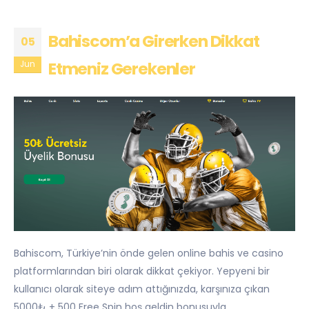
Bahiscom’a Girerken Dikkat
05
Etmeniz Gerekenler
Jun
Bahiscom, Türkiye’nin önde gelen online bahis ve casino
platformlarından biri olarak dikkat çekiyor. Yepyeni bir
kullanıcı olarak siteye adım attığınızda, karşınıza çıkan
5000₺ + 500 Free Spin hoş geldin bonusuyla